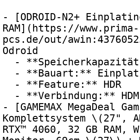
- [ODROID-N2+ Einplatin
RAM](https://www.prima-
pcs.de/out/awin:4376052
Odroid

  - **Speicherkapazität:** Mit 2 GB Speicher

  - **Bauart:** Einplatinencomputer

  - **Feature:** HDR

  - **Verbindung:** HDMI

- [GAMEMAX MegaDeal Gam
Komplettsystem \(27", A
RTX™ 4060, 32 GB RAM, W