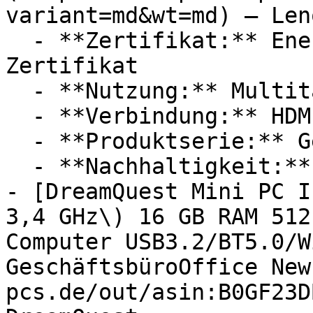
variant=md&wt=md) — Leno
  - **Zertifikat:** Energy-Star Siegel, RoHS 
Zertifikat

  - **Nutzung:** Multitasking

  - **Verbindung:** HDMI

  - **Produktserie:** Gen 6

  - **Nachhaltigkeit:** nachhaltig

- [DreamQuest Mini PC I
3,4 GHz\) 16 GB RAM 512
Computer USB3.2/BT5.0/W
GeschäftsbüroOffice New
pcs.de/out/asin:B0GF23D