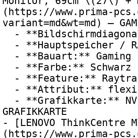
Monitor, 69cm \(27\) + 
(https://www.prima-pcs.
variant=md&wt=md) — GAME
  - **Bildschirmdiagonale:** 27 Zoll

  - **Hauptspeicher / RAM:** 32 GB RAM

  - **Bauart:** Gaming PCs

  - **Farbe:** Schwarz

  - **Feature:** Raytracing

  - **Attribut:** flexibel

  - **Grafikkarte:** NVIDIA GeForce RTX 4060 
GRAFIKKARTE

- [LENOVO ThinkCentre M
(https://www.prima-pcs.