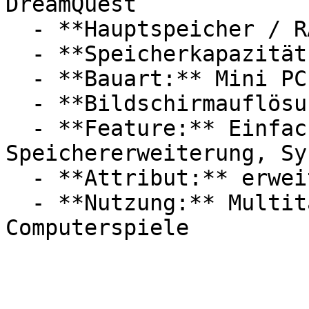
DreamQuest

  - **Hauptspeicher / RAM:** 16 GB RAM

  - **Speicherkapazität:** Mit 16 GB Speicher

  - **Bauart:** Mini PCs, Desktop PCs

  - **Bildschirmauflösung:** Ultra-HD / 4K

  - **Feature:** Einfacher Bedienung, 
Speichererweiterung, Sy
  - **Attribut:** erweiterbar, kabellos

  - **Nutzung:** Multitasking, Heimunterhaltung, 