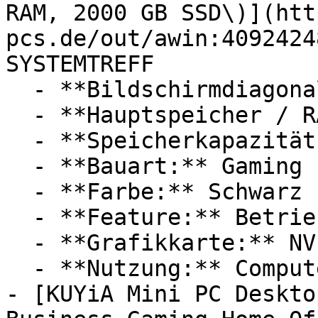
RAM, 2000 GB SSD\)](htt
pcs.de/out/awin:4092424
SYSTEMTREFF

  - **Bildschirmdiagonale:** 27 Zoll

  - **Hauptspeicher / RAM:** 32 GB RAM

  - **Speicherkapazität:** Mit 2000 GB Speicher

  - **Bauart:** Gaming PCs

  - **Farbe:** Schwarz

  - **Feature:** Betriebssystem, DLSS

  - **Grafikkarte:** NVIDIA GeForce RTX 5080

  - **Nutzung:** Computerspiele

- [KUYiA Mini PC Deskto