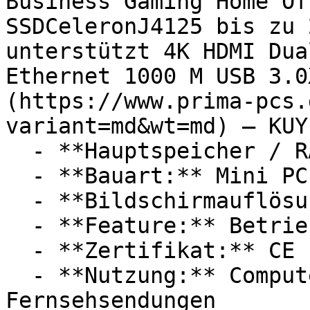
Business Gaming Home Of
SSDCeleronJ4125 bis zu 
unterstützt 4K HDMI Dua
Ethernet 1000 M USB 3.0
(https://www.prima-pcs.
variant=md&wt=md) — KUYI
  - **Hauptspeicher / RAM:** 8 GB RAM

  - **Bauart:** Mini PCs, Desktop PCs

  - **Bildschirmauflösung:** Ultra-HD / 4K

  - **Feature:** Betriebssystem, Kühlsystem

  - **Zertifikat:** CE Label

  - **Nutzung:** Computerspiele, Streaming, 
Fernsehsendungen
