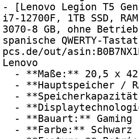
- [Lenovo Legion T5 Gen
i7-12700F, 1TB SSD, RAM
3070-8 GB, ohne Betrieb
spanische QWERTY-Tastat
pcs.de/out/asin:B0B7NX1
Lenovo

  - **Maße:** 20,5 x 42 x 39,5 cm

  - **Hauptspeicher / RAM:** 16 GB RAM

  - **Speicherkapazität:** Mit 16 GB Speicher

  - **Displaytechnologie:** LED

  - **Bauart:** Gaming PCs

  - **Farbe:** Schwarz
