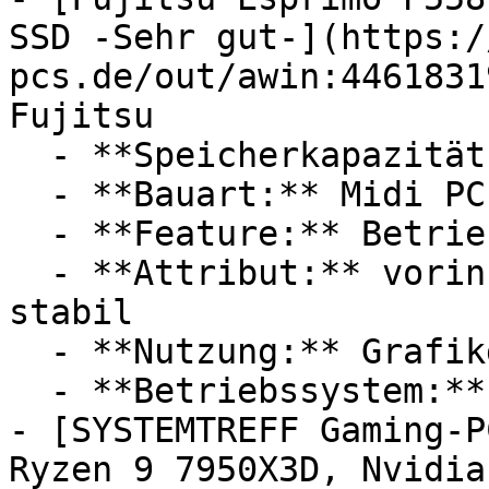
SSD -Sehr gut-](https:/
pcs.de/out/awin:4461831
Fujitsu

  - **Speicherkapazität:** Mit 240 GB Speicher

  - **Bauart:** Midi PCs

  - **Feature:** Betriebssystem

  - **Attribut:** vorinstalliert, absturzsicher, 
stabil

  - **Nutzung:** Grafikdesign

  - **Betriebssystem:** Windows 10

- [SYSTEMTREFF Gaming-P
Ryzen 9 7950X3D, Nvidia