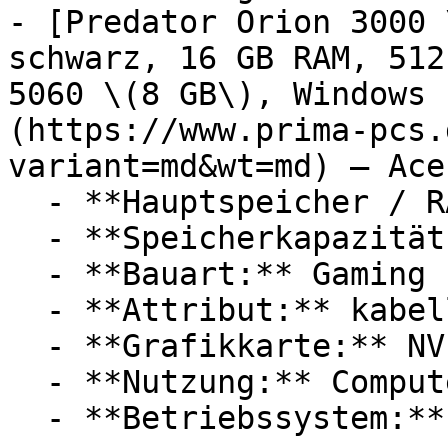
- [Predator Orion 3000 
schwarz, 16 GB RAM, 512
5060 \(8 GB\), Windows 
(https://www.prima-pcs.
variant=md&wt=md) — Acer
  - **Hauptspeicher / RAM:** 16 GB RAM

  - **Speicherkapazität:** Mit 8 GB Speicher

  - **Bauart:** Gaming PCs, Desktop PCs

  - **Attribut:** kabellos

  - **Grafikkarte:** NVIDIA GeForce RTX 5060

  - **Nutzung:** Computerspiele, Internet
