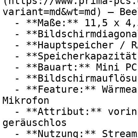
(https://www.prima-pcs.
variant=md&wt=md) — Beel
  - **Maße:** 11,5 x 4,3 x 10,2 cm

  - **Bildschirmdiagonale:** 2,5 Zoll

  - **Hauptspeicher / RAM:** 8 GB RAM

  - **Speicherkapazität:** Mit 256 GB Speicher

  - **Bauart:** Mini PCs, Desktop PCs

  - **Bildschirmauflösung:** Ultra-HD / 4K

  - **Feature:** Wärmeableitung, Betriebssystem, 
Mikrofon

  - **Attribut:** vorinstalliert, integrierbar, 
geräuschlos

  - **Nutzung:** Streaming, Internet
