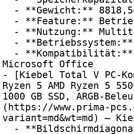
  - **Gewicht:** 8818,5g

  - **Feature:** Betriebssystem, Laufwerk

  - **Nutzung:** Multitasking, Internet

  - **Betriebssystem:** Windows 10

  - **Kompatibilität:** Microsoft Windows, 
Microsoft Office

- [Kiebel Total V PC-Ko
Ryzen 5 AMD Ryzen 5 550
1000 GB SSD, ARGB-Beleu
(https://www.prima-pcs.
variant=md&wt=md) — Kieb
  - **Bildschirmdiagonale:** 27 Zoll
