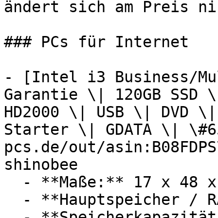
ändert sich am Preis ni
### PCs für Internet

- [Intel i3 Business/Mu
Garantie \| 120GB SSD \
HD2000 \| USB \| DVD \|
Starter \| GDATA \| \#6
pcs.de/out/asin:B08FDPS
shinobee

  - **Maße:** 17 x 48 x 43 cm

  - **Hauptspeicher / RAM:** 8 GB RAM

  - **Speicherkapazität:** Mit 500 GB Speicher
