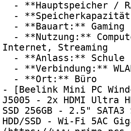
  - **Hauptspeicher / RAM:** 32 GB RAM

  - **Speicherkapazität:** Mit 1000 GB Speicher

  - **Bauart:** Gaming PCs

  - **Nutzung:** Computerspiele, Videobearbeitung, 
Internet, Streaming

  - **Anlass:** Schule

  - **Verbindung:** WLAN, Bluetooth, HDMI

  - **Ort:** Büro

- [Beelink Mini PC Wind
J5005 - 2x HDMI Ultra H
SSD 256GB - 2.5" SATA3 
HDD/SSD - Wi-Fi 5AC Gig