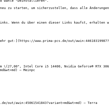
d wähle "Deinstallieren".

neu zu starten, um sicherzustellen, dass alle Änderungen
inks. Wenn du über einen dieser Links kaufst, erhalten w
ehr gut-](https://www.prima-pcs.de/out/awin:44618319987?
m \(27,00", Intel Core i5 14400, Nvidia Geforce® RTX 30
md&wt=md) — Meinpc

.de/out/awin:45061541843?variant=md&wt=md) — Terra
