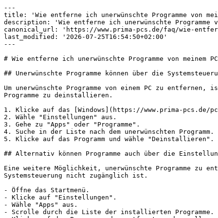
---

title: 'Wie entferne ich unerwünschte Programme von mei
description: 'Wie entferne ich unerwünschte Programme v
canonical_url: 'https://www.prima-pcs.de/faq/wie-entfer
last_modified: '2026-07-25T16:54:50+02:00'

---

# Wie entferne ich unerwünschte Programme von meinem PC
## Unerwünschte Programme können über die Systemsteueru
Um unerwünschte Programme von einem PC zu entfernen, is
Programme zu deinstallieren.

1. Klicke auf das [Windows](https://www.prima-pcs.de/pc
2. Wähle "Einstellungen" aus.

3. Gehe zu "Apps" oder "Programme".

4. Suche in der Liste nach dem unerwünschten Programm.

5. Klicke auf das Programm und wähle "Deinstallieren".

## Alternativ können Programme auch über die Einstellun
Eine weitere Möglichkeit, unerwünschte Programme zu ent
Systemsteuerung nicht zugänglich ist.

- Öffne das Startmenü.

- Klicke auf "Einstellungen".

- Wähle "Apps" aus.

- Scrolle durch die Liste der installierten Programme.
