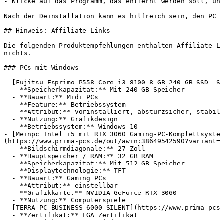
- Klicke auf das Programm, das entfernt werden soll, un
Nach der Deinstallation kann es hilfreich sein, den PC 
## Hinweis: Affiliate-Links

Die folgenden Produktempfehlungen enthalten Affiliate-L
nichts.

### PCs mit Windows

- [Fujitsu Esprimo P558 Core i3 8100 8 GB 240 GB SSD -S
  - **Speicherkapazität:** Mit 240 GB Speicher

  - **Bauart:** Midi PCs

  - **Feature:** Betriebssystem

  - **Attribut:** vorinstalliert, absturzsicher, stabil

  - **Nutzung:** Grafikdesign

  - **Betriebssystem:** Windows 10

- [Meinpc Intel i5 mit RTX 3060 Gaming-PC-Komplettsyste
(https://www.prima-pcs.de/out/awin:38649542590?variant=
  - **Bildschirmdiagonale:** 27 Zoll

  - **Hauptspeicher / RAM:** 32 GB RAM

  - **Speicherkapazität:** Mit 512 GB Speicher

  - **Displaytechnologie:** TFT

  - **Bauart:** Gaming PCs

  - **Attribut:** einstellbar

  - **Grafikkarte:** NVIDIA GeForce RTX 3060

  - **Nutzung:** Computerspiele

- [TERRA PC-BUSINESS 6000 SILENT](https://www.prima-pcs
  - **Zertifikat:** LGA Zertifikat
